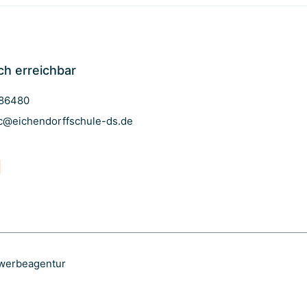
ch erreichbar
986480
c@eichendorffschule-ds.de
. werbeagentur